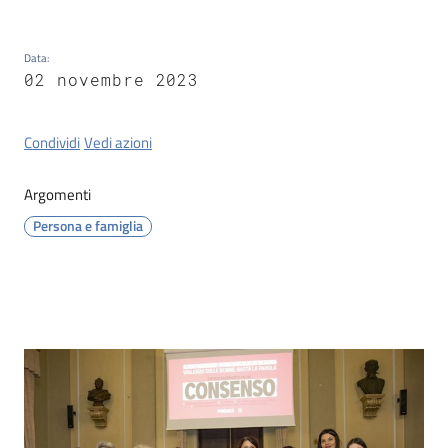
Tossignano
Data
:
02 novembre 2023
Servizi
Condividi
Vedi azioni
on-
line
Argomenti
Persona e famiglia
Prenotazioni
Tutti
gli
argomenti
Contenuto