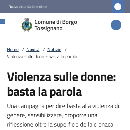
Vai al contenuto
Vai alla navigazione
Vai al footer
Nuovo circondario imolese
Comune di
Comune di Borgo
Borgo
Tossignano
Tossignano
Home
/
Novità
/
Notizie
/
Violenza sulle donne: basta la parola
Amministrazione
Violenza sulle donne:
Salta al contenuto
Novità
Menu selezionato
basta la parola
Servizi
Una campagna per dire basta alla violenza di 
genere, sensibilizzare, proporre una 
Vivere
riflessione oltre la superficie della cronaca
Borgo