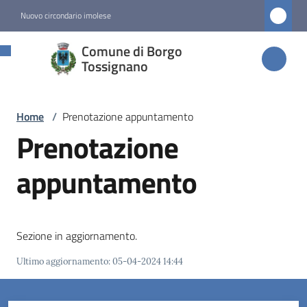
Vai al contenuto
Vai alla navigazione
Vai al footer
Nuovo circondario imolese
Comune di
Comune di Borgo
Borgo
Tossignano
Tossignano
Home
/
Prenotazione appuntamento
Prenotazione
Amministrazione
appuntamento
Novità
Servizi
Sezione in aggiornamento.
Vivere
Ultimo aggiornamento
:
05-04-2024 14:44
Borgo
Tossignano