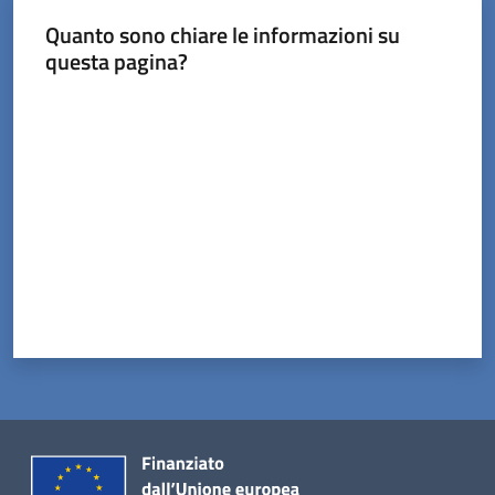
Quanto sono chiare le informazioni su
questa pagina?
Valuta da 1 a 5 stelle
Servizi
on-
line
Prenotazioni
Tutti
gli
argomenti