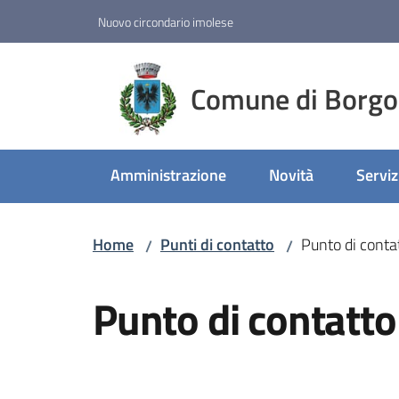
Vai al contenuto
Vai alla navigazione
Vai al footer
Nuovo circondario imolese
Comune di Borgo
Amministrazione
Novità
Serviz
Home
Punti di contatto
Punto di contat
/
/
Salta al contenuto
Punto di contatto 