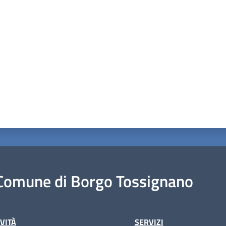
a da 1 a 5 stelle
Comune di Borgo Tossignano
VITÀ
SERVIZI