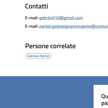
Contatti
E-mail
:
gabritoli10@gmail.com
E-mail
:
perborgotossignanoinsieme@comune
Persone correlate
Gabriele Bartoli
Qu
pa