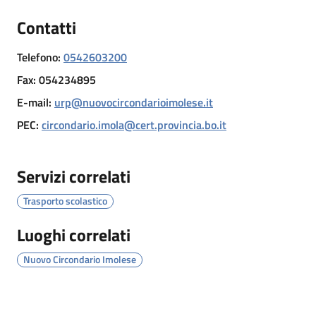
Contatti
Telefono
:
0542603200
Servizi
Fax
:
054234895
on-
E-mail
:
urp@nuovocircondarioimolese.it
line
PEC
:
circondario.imola@cert.provincia.bo.it
Prenotazioni
Servizi correlati
Tutti
gli
Trasporto scolastico
argomenti
Luoghi correlati
Nuovo Circondario Imolese