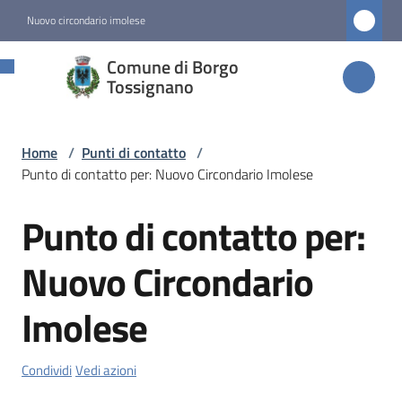
Vai al contenuto
Vai alla navigazione
Vai al footer
Nuovo circondario imolese
Comune di
Comune di Borgo
Borgo
Tossignano
Tossignano
Home
/
Punti di contatto
/
Punto di contatto per: Nuovo Circondario Imolese
Amministrazione
Punto di contatto per:
Salta al contenuto
Novità
Nuovo Circondario
Servizi
Imolese
Vivere
Borgo
Condividi
Vedi azioni
Tossignano