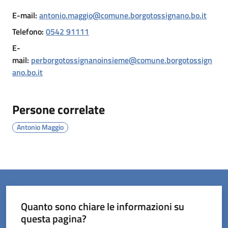
E-mail
:
antonio.maggio@comune.borgotossignano.bo.it
Telefono
:
0542 91111
E-
Servizi
mail
:
perborgotossignanoinsieme@comune.borgotossign
on-
ano.bo.it
line
Prenotazioni
Persone correlate
Antonio Maggio
Tutti
gli
argomenti
Quanto sono chiare le informazioni su
questa pagina?