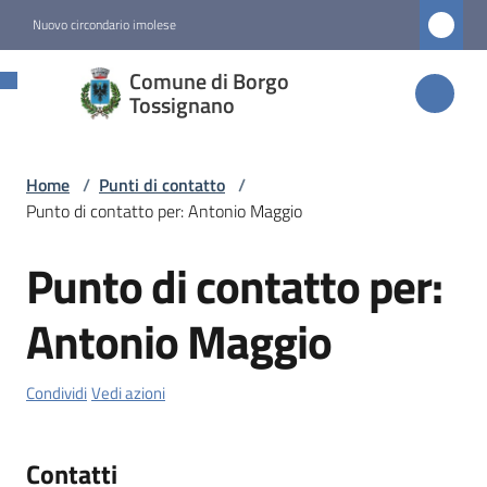
Vai al contenuto
Vai alla navigazione
Vai al footer
Nuovo circondario imolese
Comune di
Comune di Borgo
Borgo
Tossignano
Tossignano
Home
/
Punti di contatto
/
Punto di contatto per: Antonio Maggio
Amministrazione
Punto di contatto per:
Salta al contenuto
Novità
Antonio Maggio
Servizi
Condividi
Vedi azioni
Vivere
Borgo
Tossignano
Contatti