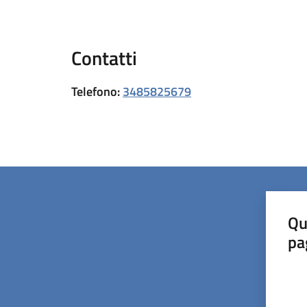
Contatti
Telefono
:
3485825679
Qu
pa
Valut