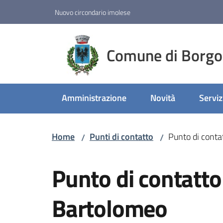
Vai al contenuto
Vai alla navigazione
Vai al footer
Nuovo circondario imolese
Comune di Borgo
Amministrazione
Novità
Serviz
Home
Punti di contatto
Punto di conta
/
/
Salta al contenuto
Punto di contatto
Bartolomeo