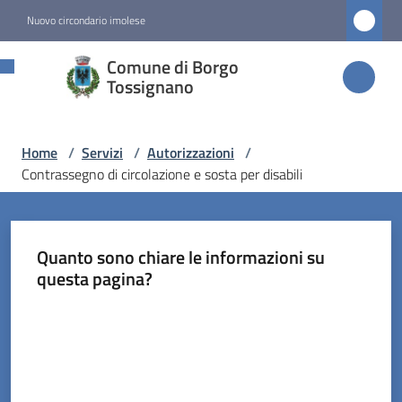
Vai al contenuto
Vai alla navigazione
Vai al footer
Nuovo circondario imolese
Comune di
Comune di Borgo
Borgo
Tossignano
Tossignano
Home
/
Servizi
/
Autorizzazioni
/
Contrassegno di circolazione e sosta per disabili
Amministrazione
Novità
Quanto sono chiare le informazioni su
questa pagina?
Servizi
Menu selezionato
Valuta da 1 a 5 stelle
Vivere
Borgo