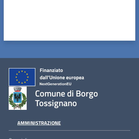
Tossignano
Servizi
on-
line
Prenotazioni
Tutti
Comune di Borgo
gli
Tossignano
argomenti
AMMINISTRAZIONE