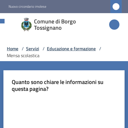
Vai al contenuto
Vai alla navigazione
Vai al footer
Nuovo circondario imolese
Comune di
Comune di Borgo
Borgo
Tossignano
Tossignano
Home
/
Servizi
/
Educazione e formazione
/
Mensa scolastica
Amministrazione
Novità
Quanto sono chiare le informazioni su
questa pagina?
Servizi
Menu selezionato
Valuta da 1 a 5 stelle
Vivere
Borgo