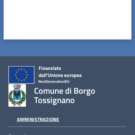
Tossignano
Servizi
on-
line
Prenotazioni
Tutti
Comune di Borgo
gli
Tossignano
argomenti
AMMINISTRAZIONE