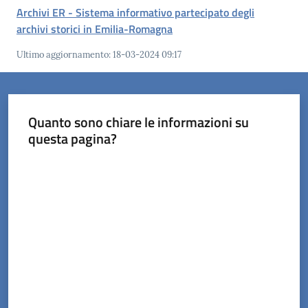
Menu selezionato
Archivi ER - Sistema informativo partecipato degli
archivi storici in Emilia-Romagna
Ultimo aggiornamento
:
18-03-2024 09:17
Servizi
on-
Quanto sono chiare le informazioni su
line
questa pagina?
Prenotazioni
Valuta da 1 a 5 stelle
Tutti
gli
argomenti