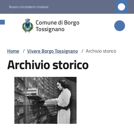
Vai al contenuto
Vai alla navigazione
Vai al footer
Nuovo circondario imolese
Comune di
Comune di Borgo
Borgo
Tossignano
Tossignano
Home
/
Vivere Borgo Tossignano
/
Archivio storico
Archivio storico
Amministrazione
Novità
Servizi
Vivere
Borgo
Tossignano