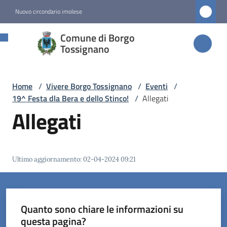
Vai al contenuto
Vai alla navigazione
Vai al footer
Nuovo circondario imolese
Comune di
Comune di Borgo
Borgo
Tossignano
Tossignano
Home
/
Vivere Borgo Tossignano
/
Eventi
/
19^ Festa dla Bera e dello Stinco!
/
Allegati
Amministrazione
Allegati
Novità
Ultimo aggiornamento
:
02-04-2024 09:21
Servizi
Vivere
Borgo
Quanto sono chiare le informazioni su
Tossignano
questa pagina?