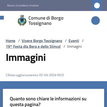
Vai al contenuto
Vai alla navigazione
Vai al footer
Nuovo circondario imolese
Comune di
Comune di Borgo
Borgo
Tossignano
Tossignano
Home
/
Vivere Borgo Tossignano
/
Eventi
/
19^ Festa dla Bera e dello Stinco!
/
Immagini
Amministrazione
Immagini
Novità
Ultimo aggiornamento
:
02-04-2024 09:21
Servizi
Vivere
Borgo
Quanto sono chiare le informazioni su
Tossignano
questa pagina?