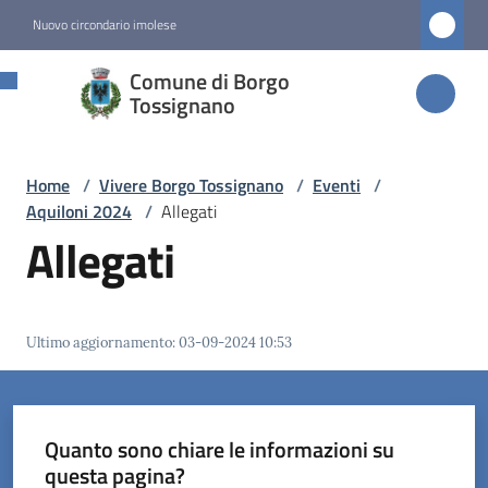
Vai al contenuto
Vai alla navigazione
Vai al footer
Nuovo circondario imolese
Comune di
Comune di Borgo
Borgo
Tossignano
Tossignano
Home
/
Vivere Borgo Tossignano
/
Eventi
/
Aquiloni 2024
/
Allegati
Amministrazione
Allegati
Novità
Ultimo aggiornamento
:
03-09-2024 10:53
Servizi
Vivere
Borgo
Quanto sono chiare le informazioni su
Tossignano
questa pagina?