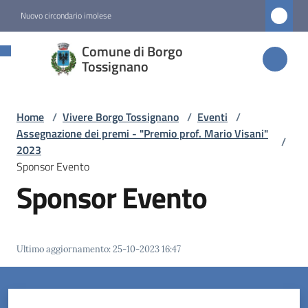
Vai al contenuto
Vai alla navigazione
Vai al footer
Nuovo circondario imolese
Comune di
Comune di Borgo
Borgo
Tossignano
Tossignano
Home
/
Vivere Borgo Tossignano
/
Eventi
/
Assegnazione dei premi - "Premio prof. Mario Visani"
/
Amministrazione
2023
Sponsor Evento
Sponsor Evento
Novità
Servizi
Ultimo aggiornamento
:
25-10-2023 16:47
Vivere
Borgo
Tossignano