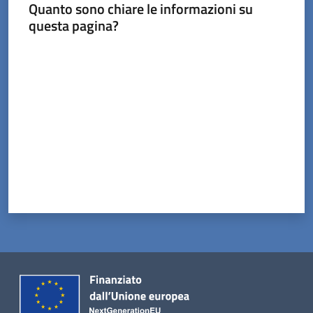
Menu selezionato
Quanto sono chiare le informazioni su
questa pagina?
Valuta da 1 a 5 stelle
Servizi
on-
line
Prenotazioni
Tutti
gli
argomenti