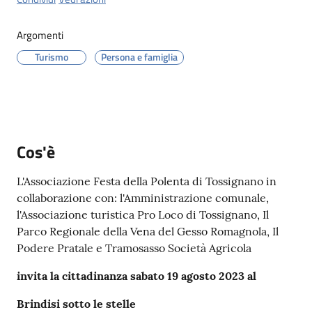
Menu selezionato
Argomenti
Turismo
Persona e famiglia
Servizi
on-
line
Cos'è
Prenotazioni
L'Associazione Festa della Polenta di Tossignano in
Tutti
collaborazione con: l'Amministrazione comunale,
gli
l'Associazione turistica Pro Loco di Tossignano, Il
argomenti
Parco Regionale della Vena del Gesso Romagnola, Il
Podere Pratale e Tramosasso Società Agricola
invita la cittadinanza sabato 19 agosto 2023 al
Brindisi sotto le stelle