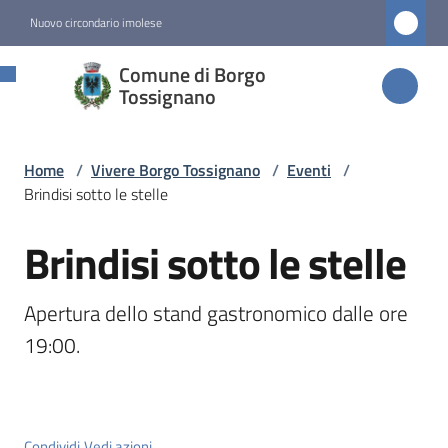
Vai al contenuto
Vai alla navigazione
Vai al footer
Nuovo circondario imolese
Comune di
Comune di Borgo
Borgo
Tossignano
Tossignano
Home
/
Vivere Borgo Tossignano
/
Eventi
/
Brindisi sotto le stelle
Amministrazione
Brindisi sotto le stelle
Salta al contenuto
Novità
Apertura dello stand gastronomico dalle ore 
Servizi
19:00.
Vivere
Borgo
Tossignano
Condividi
Vedi azioni