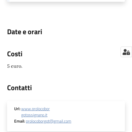
Date e orari
Costi
5 euro.
Contatti
Url
:
www.prolocobor
gotossignano.it
Email
:
prolocoborgot@gmail.com