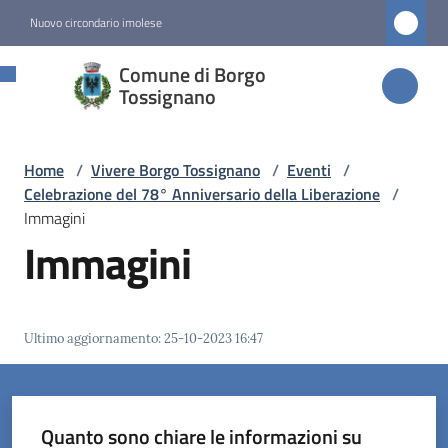
Vai al contenuto
Vai alla navigazione
Vai al footer
Nuovo circondario imolese
Comune di
Comune di Borgo
Borgo
Tossignano
Tossignano
Home
/
Vivere Borgo Tossignano
/
Eventi
/
Celebrazione del 78° Anniversario della Liberazione
/
Amministrazione
Immagini
Immagini
Novità
Servizi
Ultimo aggiornamento
:
25-10-2023 16:47
Vivere
Borgo
Tossignano
Quanto sono chiare le informazioni su