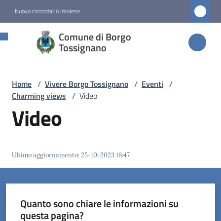
Vai al contenuto
Vai alla navigazione
Vai al footer
Nuovo circondario imolese
Comune di
Comune di Borgo
Borgo
Tossignano
Tossignano
Home
/
Vivere Borgo Tossignano
/
Eventi
/
Charming views
/
Video
Amministrazione
Video
Novità
Ultimo aggiornamento
:
25-10-2023 16:47
Servizi
Vivere
Borgo
Quanto sono chiare le informazioni su
Tossignano
questa pagina?