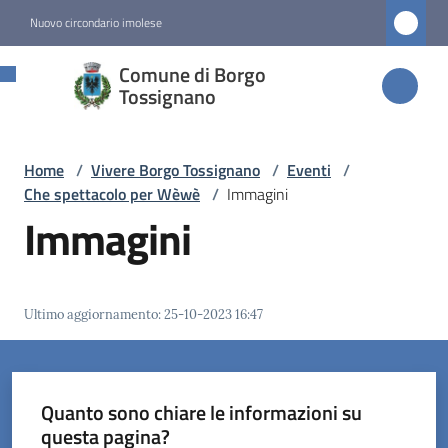
Vai al contenuto
Vai alla navigazione
Vai al footer
Nuovo circondario imolese
Comune di
Comune di Borgo
Borgo
Tossignano
Tossignano
Home
/
Vivere Borgo Tossignano
/
Eventi
/
Che spettacolo per Wèwè
/
Immagini
Amministrazione
Immagini
Novità
Ultimo aggiornamento
:
25-10-2023 16:47
Servizi
Vivere
Borgo
Quanto sono chiare le informazioni su
Tossignano
questa pagina?