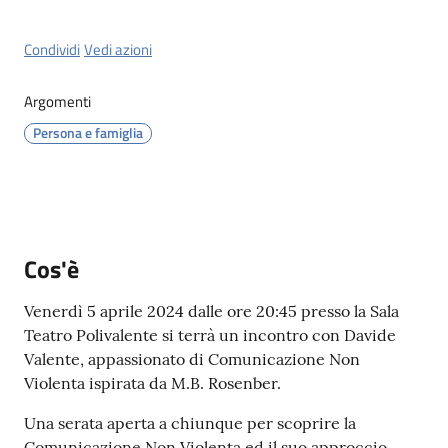
Menu selezionato
Condividi
Vedi azioni
Argomenti
Servizi
Persona e famiglia
on-
line
Prenotazioni
Cos'è
Tutti
gli
Venerdì 5 aprile 2024 dalle ore 20:45 presso la Sala
argomenti
Teatro Polivalente si terrà un incontro con Davide
Valente, appassionato di Comunicazione Non
Violenta ispirata da M.B. Rosenber.
Una serata aperta a chiunque per scoprire la
Comunicazione Non Violenta ed il suo approccio