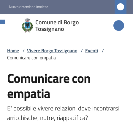
Vai al contenuto
Vai alla navigazione
Vai al footer
Nuovo circondario imolese
Comune di
Comune di Borgo
Borgo
Tossignano
Tossignano
Home
/
Vivere Borgo Tossignano
/
Eventi
/
Comunicare con empatia
Amministrazione
Comunicare con
Salta al contenuto
Novità
empatia
Servizi
E' possibile vivere relazioni dove incontrarsi 
Vivere
arricchische, nutre, riappacifica?
Borgo
Tossignano