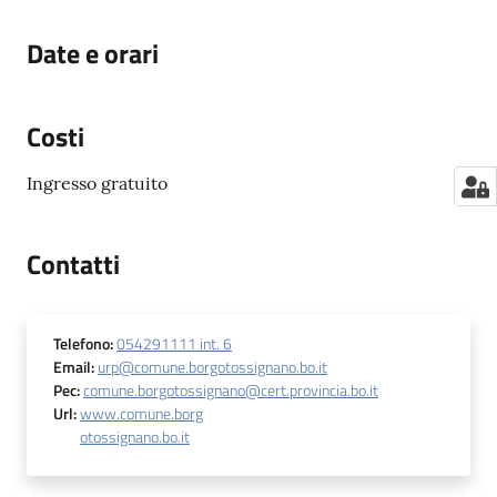
Date e orari
Costi
Ingresso gratuito
Contatti
Telefono
:
054291111 int. 6
Email
:
urp@comune.borgotossignano.bo.it
Pec
:
comune.borgotossignano@cert.provincia.bo.it
Url
:
www.comune.borg
otossignano.bo.it