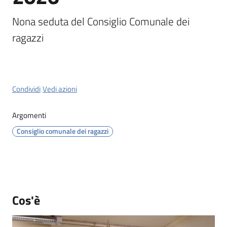
Menu selezionato
Nona seduta del Consiglio Comunale dei 
ragazzi
Servizi
on-
Condividi
Vedi azioni
line
Argomenti
Prenotazioni
Consiglio comunale dei ragazzi
Tutti
gli
argomenti
Cos'è