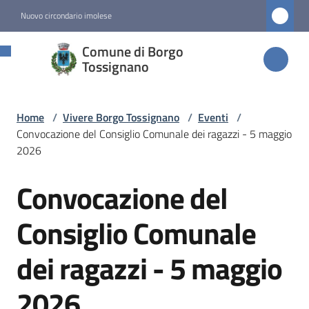
Vai al contenuto
Vai alla navigazione
Vai al footer
Nuovo circondario imolese
Comune di
Comune di Borgo
Borgo
Tossignano
Tossignano
Home
/
Vivere Borgo Tossignano
/
Eventi
/
Convocazione del Consiglio Comunale dei ragazzi - 5 maggio
Amministrazione
2026
Convocazione del
Novità
Salta al contenuto
Consiglio Comunale
Servizi
dei ragazzi - 5 maggio
Vivere
Borgo
2026
Tossignano