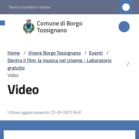
Vai al contenuto
Vai alla navigazione
Vai al footer
Nuovo circondario imolese
Comune di
Comune di Borgo
Borgo
Tossignano
Tossignano
Home
/
Vivere Borgo Tossignano
/
Eventi
/
Dentro il film: la musica nel cinema - Laboratorio
/
Amministrazione
gratuito
Video
Video
Novità
Servizi
Ultimo aggiornamento
:
25-10-2023 16:47
Vivere
Borgo
Tossignano