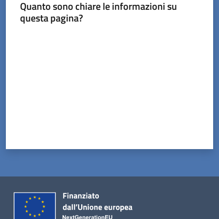
Menu selezionato
Quanto sono chiare le informazioni su
questa pagina?
Valuta da 1 a 5 stelle
Servizi
on-
line
Prenotazioni
Tutti
gli
argomenti