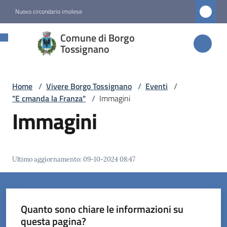
Vai al contenuto
Vai alla navigazione
Vai al footer
Nuovo circondario imolese
Comune di
Comune di Borgo
Borgo
Tossignano
Tossignano
Home
/
Vivere Borgo Tossignano
/
Eventi
/
"E cmanda la Franza"
/
Immagini
Amministrazione
Immagini
Novità
Ultimo aggiornamento
:
09-10-2024 08:47
Servizi
Vivere
Borgo
Quanto sono chiare le informazioni su
Tossignano
questa pagina?