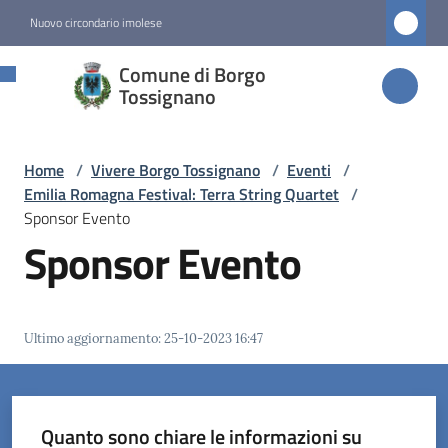
Vai al contenuto
Vai alla navigazione
Vai al footer
Nuovo circondario imolese
Comune di
Comune di Borgo
Borgo
Tossignano
Tossignano
Home
/
Vivere Borgo Tossignano
/
Eventi
/
Emilia Romagna Festival: Terra String Quartet
/
Amministrazione
Sponsor Evento
Sponsor Evento
Novità
Servizi
Ultimo aggiornamento
:
25-10-2023 16:47
Vivere
Borgo
Tossignano
Quanto sono chiare le informazioni su