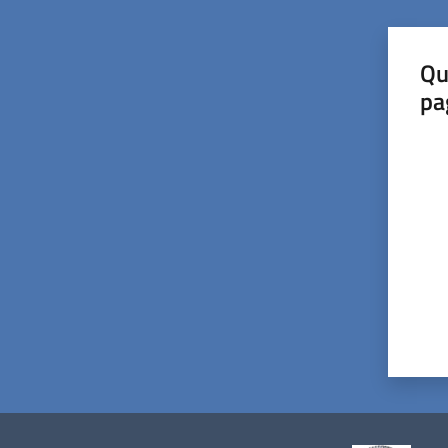
Qu
pa
Valut