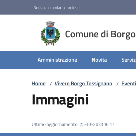
Vai al contenuto
Vai alla navigazione
Vai al footer
Nuovo circondario imolese
Comune di Borgo
Amministrazione
Novità
Serviz
Home
Vivere Borgo Tossignano
Eventi
/
/
Immagini
Ultimo aggiornamento
:
25-10-2023 16:47