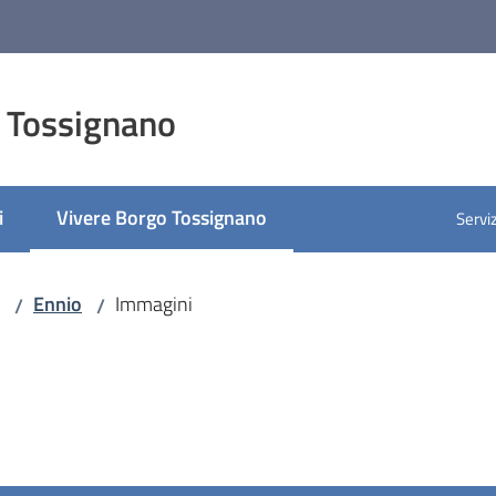
 Tossignano
i
Vivere Borgo Tossignano
Serviz
Menu selezionato
Ennio
Immagini
/
/