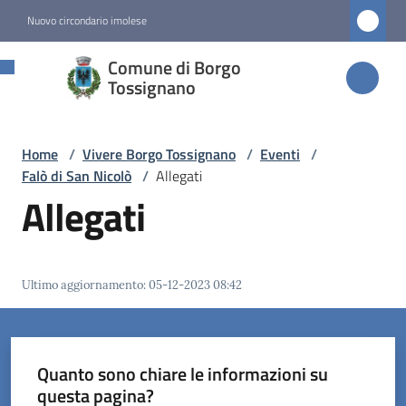
Vai al contenuto
Vai alla navigazione
Vai al footer
Nuovo circondario imolese
Comune di
Comune di Borgo
Borgo
Tossignano
Tossignano
Home
/
Vivere Borgo Tossignano
/
Eventi
/
Falò di San Nicolò
/
Allegati
Amministrazione
Allegati
Novità
Ultimo aggiornamento
:
05-12-2023 08:42
Servizi
Vivere
Borgo
Quanto sono chiare le informazioni su
Tossignano
questa pagina?