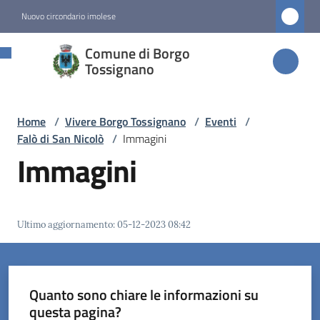
Vai al contenuto
Vai alla navigazione
Vai al footer
Nuovo circondario imolese
Comune di
Comune di Borgo
Borgo
Tossignano
Tossignano
Home
/
Vivere Borgo Tossignano
/
Eventi
/
Falò di San Nicolò
/
Immagini
Amministrazione
Immagini
Novità
Ultimo aggiornamento
:
05-12-2023 08:42
Servizi
Vivere
Borgo
Quanto sono chiare le informazioni su
Tossignano
questa pagina?