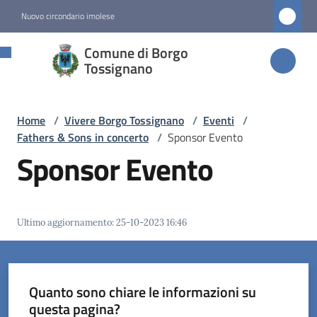
Vai al contenuto
Vai alla navigazione
Vai al footer
Nuovo circondario imolese
Comune di
Comune di Borgo
Borgo
Tossignano
Tossignano
Home
/
Vivere Borgo Tossignano
/
Eventi
/
Fathers & Sons in concerto
/
Sponsor Evento
Amministrazione
Sponsor Evento
Novità
Ultimo aggiornamento
:
25-10-2023 16:46
Servizi
Vivere
Borgo
Quanto sono chiare le informazioni su
Tossignano
questa pagina?