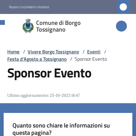
Vai al contenuto
Vai alla navigazione
Vai al footer
Nuovo circondario imolese
Comune di
Comune di Borgo
Borgo
Tossignano
Tossignano
Home
/
Vivere Borgo Tossignano
/
Eventi
/
Festa d'Agosto a Tossignano
/
Sponsor Evento
Amministrazione
Sponsor Evento
Novità
Ultimo aggiornamento
:
25-10-2023 16:47
Servizi
Vivere
Borgo
Quanto sono chiare le informazioni su
Tossignano
questa pagina?