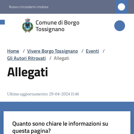
Vai al contenuto
Vai alla navigazione
Vai al footer
Nuovo circondario imolese
Comune di
Comune di Borgo
Borgo
Tossignano
Tossignano
Home
/
Vivere Borgo Tossignano
/
Eventi
/
Gli Autori Ritrovati
/
Allegati
Amministrazione
Allegati
Novità
Ultimo aggiornamento
:
29-04-2024 11:46
Servizi
Vivere
Borgo
Quanto sono chiare le informazioni su
Tossignano
questa pagina?