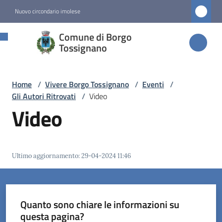
Vai al contenuto
Vai alla navigazione
Vai al footer
Nuovo circondario imolese
Comune di
Comune di Borgo
Borgo
Tossignano
Tossignano
Home
/
Vivere Borgo Tossignano
/
Eventi
/
Gli Autori Ritrovati
/
Video
Amministrazione
Video
Novità
Ultimo aggiornamento
:
29-04-2024 11:46
Servizi
Vivere
Borgo
Quanto sono chiare le informazioni su
Tossignano
questa pagina?