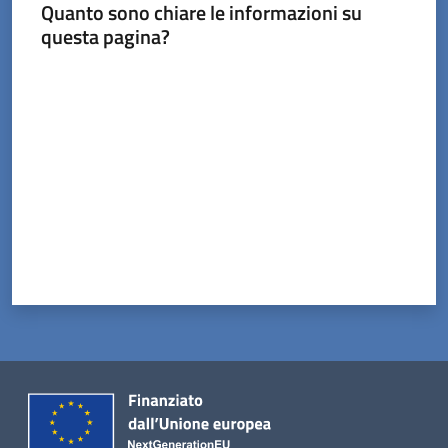
Menu selezionato
Quanto sono chiare le informazioni su
questa pagina?
Valuta da 1 a 5 stelle
Servizi
on-
line
Prenotazioni
Tutti
gli
argomenti