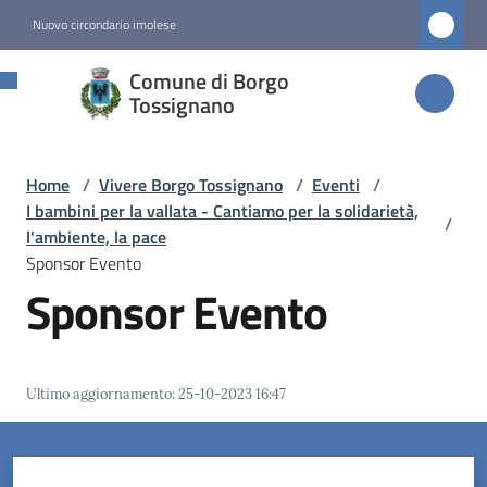
Vai al contenuto
Vai alla navigazione
Vai al footer
Nuovo circondario imolese
Comune di
Comune di Borgo
Borgo
Tossignano
Tossignano
Home
/
Vivere Borgo Tossignano
/
Eventi
/
I bambini per la vallata - Cantiamo per la solidarietà,
/
Amministrazione
l'ambiente, la pace
Sponsor Evento
Sponsor Evento
Novità
Servizi
Ultimo aggiornamento
:
25-10-2023 16:47
Vivere
Borgo
Tossignano