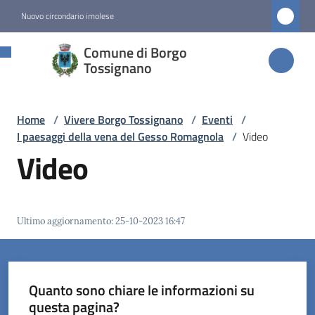
Vai al contenuto
Vai alla navigazione
Vai al footer
Nuovo circondario imolese
Comune di
Comune di Borgo
Borgo
Tossignano
Tossignano
Home
/
Vivere Borgo Tossignano
/
Eventi
/
I paesaggi della vena del Gesso Romagnola
/
Video
Amministrazione
Video
Novità
Ultimo aggiornamento
:
25-10-2023 16:47
Servizi
Vivere
Borgo
Quanto sono chiare le informazioni su
Tossignano
questa pagina?