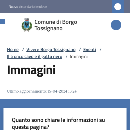
Vai al contenuto
Vai alla navigazione
Vai al footer
Nuovo circondario imolese
Comune di
Comune di Borgo
Borgo
Tossignano
Tossignano
Home
/
Vivere Borgo Tossignano
/
Eventi
/
Il tronco cavo e il gatto nero
/
Immagini
Amministrazione
Immagini
Novità
Ultimo aggiornamento
:
15-04-2024 13:24
Servizi
Vivere
Borgo
Quanto sono chiare le informazioni su
Tossignano
questa pagina?