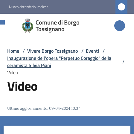
Vai al contenuto
Vai alla navigazione
Vai al footer
Nuovo circondario imolese
Comune di
Comune di Borgo
Borgo
Tossignano
Tossignano
Home
/
Vivere Borgo Tossignano
/
Eventi
/
Inaugurazione dell'opera "Perpetuo Coraggio" della
/
Amministrazione
ceramista Silvia Piani
Video
Video
Novità
Servizi
Ultimo aggiornamento
:
09-04-2024 10:37
Vivere
Borgo
Tossignano