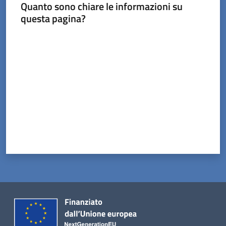
Menu selezionato
Quanto sono chiare le informazioni su
questa pagina?
Valuta da 1 a 5 stelle
Servizi
on-
line
Prenotazioni
Tutti
gli
argomenti