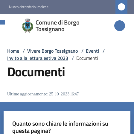
Vai al contenuto
Vai alla navigazione
Vai al footer
Nuovo circondario imolese
Comune di
Comune di Borgo
Borgo
Tossignano
Tossignano
Home
/
Vivere Borgo Tossignano
/
Eventi
/
Invito alla lettura estiva 2023
/
Documenti
Amministrazione
Documenti
Novità
Ultimo aggiornamento
:
25-10-2023 16:47
Servizi
Vivere
Borgo
Quanto sono chiare le informazioni su
Tossignano
questa pagina?