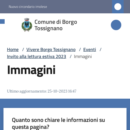
Vai al contenuto
Vai alla navigazione
Vai al footer
Nuovo circondario imolese
Comune di
Comune di Borgo
Borgo
Tossignano
Tossignano
Home
/
Vivere Borgo Tossignano
/
Eventi
/
Invito alla lettura estiva 2023
/
Immagini
Amministrazione
Immagini
Novità
Ultimo aggiornamento
:
25-10-2023 16:47
Servizi
Vivere
Borgo
Quanto sono chiare le informazioni su
Tossignano
questa pagina?