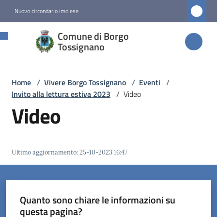
Vai al contenuto
Vai alla navigazione
Vai al footer
Nuovo circondario imolese
Comune di
Comune di Borgo
Borgo
Tossignano
Tossignano
Home
/
Vivere Borgo Tossignano
/
Eventi
/
Invito alla lettura estiva 2023
/
Video
Amministrazione
Video
Novità
Ultimo aggiornamento
:
25-10-2023 16:47
Servizi
Vivere
Borgo
Quanto sono chiare le informazioni su
Tossignano
questa pagina?