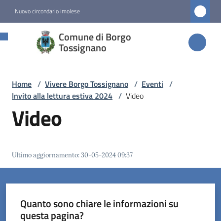
Vai al contenuto
Vai alla navigazione
Vai al footer
Nuovo circondario imolese
Comune di
Comune di Borgo
Borgo
Tossignano
Tossignano
Home
/
Vivere Borgo Tossignano
/
Eventi
/
Invito alla lettura estiva 2024
/
Video
Amministrazione
Video
Novità
Ultimo aggiornamento
:
30-05-2024 09:37
Servizi
Vivere
Borgo
Quanto sono chiare le informazioni su
Tossignano
questa pagina?