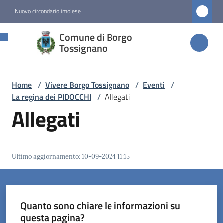
Vai al contenuto
Vai alla navigazione
Vai al footer
Nuovo circondario imolese
Comune di
Comune di Borgo
Borgo
Tossignano
Tossignano
Home
/
Vivere Borgo Tossignano
/
Eventi
/
La regina dei PIDOCCHI
/
Allegati
Amministrazione
Allegati
Novità
Ultimo aggiornamento
:
10-09-2024 11:15
Servizi
Vivere
Borgo
Quanto sono chiare le informazioni su
Tossignano
questa pagina?