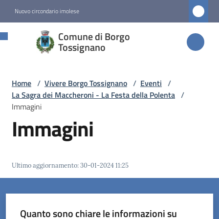
Vai al contenuto
Vai alla navigazione
Vai al footer
Nuovo circondario imolese
Comune di
Comune di Borgo
Borgo
Tossignano
Tossignano
Home
/
Vivere Borgo Tossignano
/
Eventi
/
La Sagra dei Maccheroni - La Festa della Polenta
/
Amministrazione
Immagini
Immagini
Novità
Servizi
Ultimo aggiornamento
:
30-01-2024 11:25
Vivere
Borgo
Tossignano
Quanto sono chiare le informazioni su