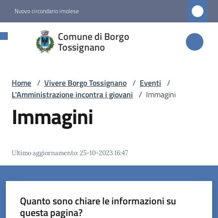
Vai al contenuto
Vai alla navigazione
Vai al footer
Nuovo circondario imolese
Comune di
Comune di Borgo
Borgo
Tossignano
Tossignano
Home
/
Vivere Borgo Tossignano
/
Eventi
/
L'Amministrazione incontra i giovani
/
Immagini
Amministrazione
Immagini
Novità
Ultimo aggiornamento
:
25-10-2023 16:47
Servizi
Vivere
Borgo
Quanto sono chiare le informazioni su
Tossignano
questa pagina?