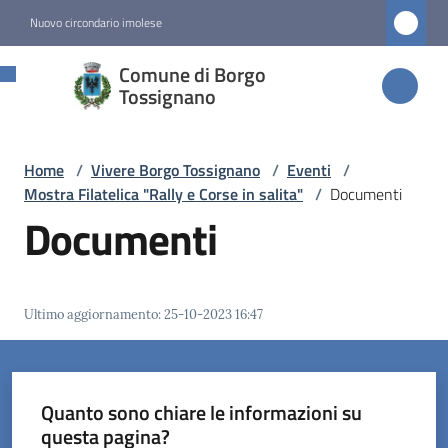
Vai al contenuto
Vai alla navigazione
Vai al footer
Nuovo circondario imolese
Comune di
Comune di Borgo
Borgo
Tossignano
Tossignano
Home
/
Vivere Borgo Tossignano
/
Eventi
/
Mostra Filatelica "Rally e Corse in salita"
/
Documenti
Amministrazione
Documenti
Novità
Ultimo aggiornamento
:
25-10-2023 16:47
Servizi
Vivere
Borgo
Quanto sono chiare le informazioni su
Tossignano
questa pagina?