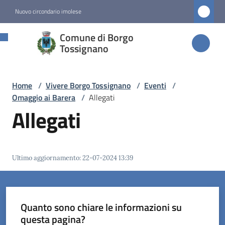
Vai al contenuto
Vai alla navigazione
Vai al footer
Nuovo circondario imolese
Comune di
Comune di Borgo
Borgo
Tossignano
Tossignano
Home
/
Vivere Borgo Tossignano
/
Eventi
/
Omaggio ai Barera
/
Allegati
Amministrazione
Allegati
Novità
Ultimo aggiornamento
:
22-07-2024 13:39
Servizi
Vivere
Borgo
Quanto sono chiare le informazioni su
Tossignano
questa pagina?