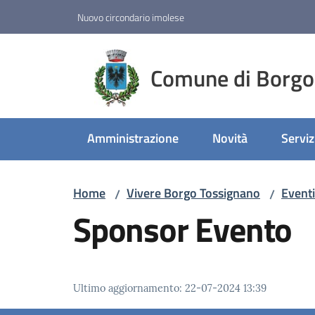
Vai al contenuto
Vai alla navigazione
Vai al footer
Nuovo circondario imolese
Comune di Borgo
Amministrazione
Novità
Serviz
Home
Vivere Borgo Tossignano
Eventi
/
/
Sponsor Evento
Ultimo aggiornamento
:
22-07-2024 13:39