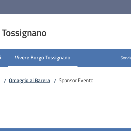
 Tossignano
i
Vivere Borgo Tossignano
Serviz
Menu selezionato
Omaggio ai Barera
Sponsor Evento
/
/