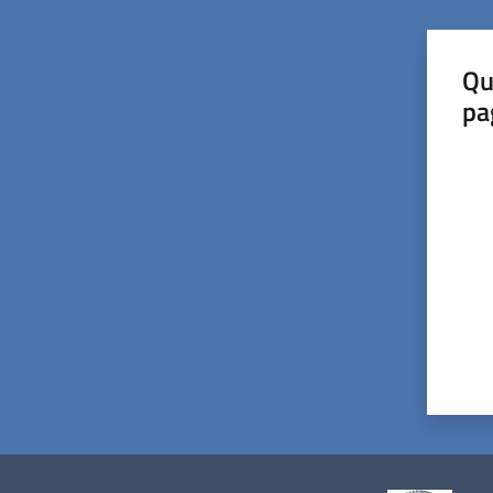
Qu
pa
Valut