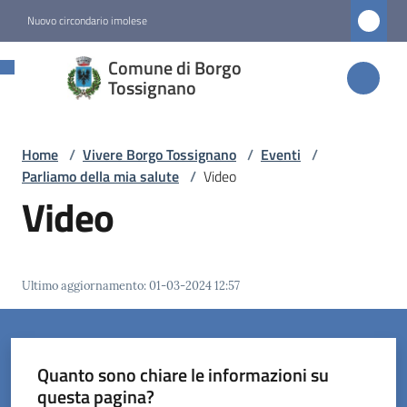
Vai al contenuto
Vai alla navigazione
Vai al footer
Nuovo circondario imolese
Comune di
Comune di Borgo
Borgo
Tossignano
Tossignano
Home
/
Vivere Borgo Tossignano
/
Eventi
/
Parliamo della mia salute
/
Video
Amministrazione
Video
Novità
Ultimo aggiornamento
:
01-03-2024 12:57
Servizi
Vivere
Borgo
Quanto sono chiare le informazioni su
Tossignano
questa pagina?