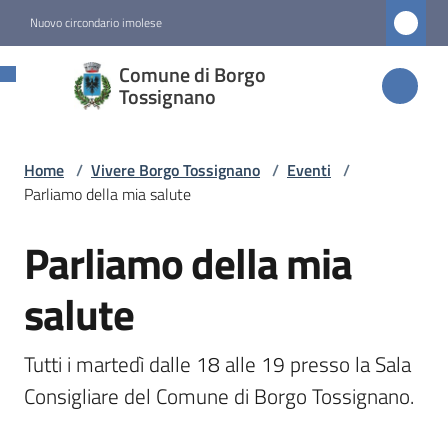
Vai al contenuto
Vai alla navigazione
Vai al footer
Nuovo circondario imolese
Comune di
Comune di Borgo
Borgo
Tossignano
Tossignano
Home
/
Vivere Borgo Tossignano
/
Eventi
/
Parliamo della mia salute
Amministrazione
Parliamo della mia
Salta al contenuto
Novità
salute
Servizi
Tutti i martedì dalle 18 alle 19 presso la Sala 
Vivere
Consigliare del Comune di Borgo Tossignano.
Borgo
Tossignano