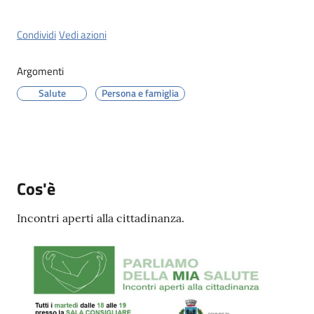
Menu selezionato
Condividi
Vedi azioni
Argomenti
Servizi
Salute
Persona e famiglia
on-
line
Prenotazioni
Cos'è
Tutti
gli
Incontri aperti alla cittadinanza.
argomenti