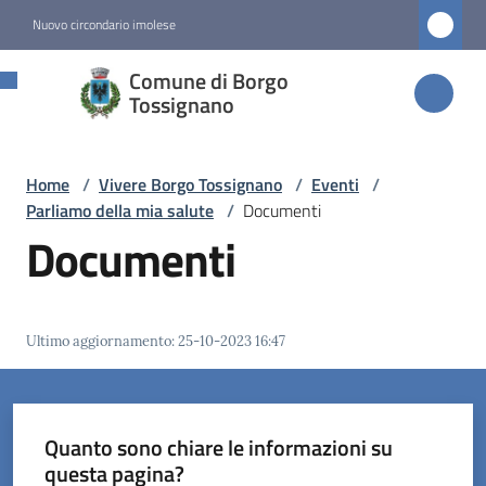
Vai al contenuto
Vai alla navigazione
Vai al footer
Nuovo circondario imolese
Comune di
Comune di Borgo
Borgo
Tossignano
Tossignano
Home
/
Vivere Borgo Tossignano
/
Eventi
/
Parliamo della mia salute
/
Documenti
Amministrazione
Documenti
Novità
Ultimo aggiornamento
:
25-10-2023 16:47
Servizi
Vivere
Borgo
Quanto sono chiare le informazioni su
Tossignano
questa pagina?