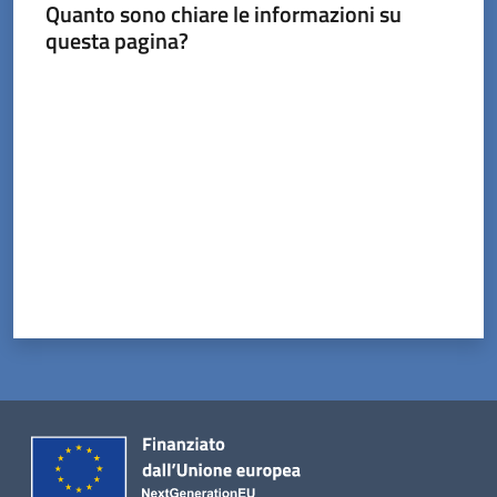
Menu selezionato
Quanto sono chiare le informazioni su
questa pagina?
Valuta da 1 a 5 stelle
Servizi
on-
line
Prenotazioni
Tutti
gli
argomenti