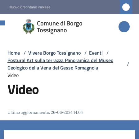
Vai al contenuto
Vai alla navigazione
Vai al footer
Nuovo circondario imolese
Comune di
Comune di Borgo
Borgo
Tossignano
Tossignano
Home
/
Vivere Borgo Tossignano
/
Eventi
/
Postural Art sulla terrazza Panoramica del Museo
/
Amministrazione
Geologico della Vena del Gesso Romagnola
Video
Video
Novità
Servizi
Ultimo aggiornamento
:
26-06-2024 14:04
Vivere
Borgo
Tossignano