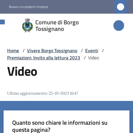
Vai al contenuto
Vai alla navigazione
Vai al footer
Nuovo circondario imolese
Comune di
Comune di Borgo
Borgo
Tossignano
Tossignano
Home
/
Vivere Borgo Tossignano
/
Eventi
/
Premiazioni: Invito alla lettura 2023
/
Video
Amministrazione
Video
Novità
Ultimo aggiornamento
:
25-10-2023 16:47
Servizi
Vivere
Borgo
Quanto sono chiare le informazioni su
Tossignano
questa pagina?