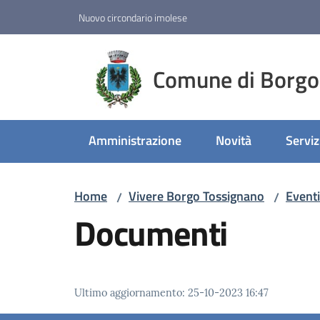
Vai al contenuto
Vai alla navigazione
Vai al footer
Nuovo circondario imolese
Comune di Borgo
Amministrazione
Novità
Serviz
Home
Vivere Borgo Tossignano
Eventi
/
/
Documenti
Ultimo aggiornamento
:
25-10-2023 16:47