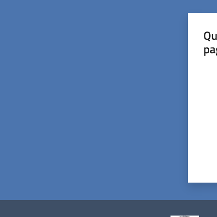
Qu
pa
Valut