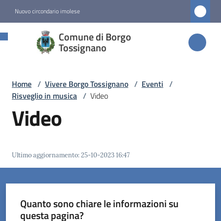
Vai al contenuto
Vai alla navigazione
Vai al footer
Nuovo circondario imolese
Comune di
Comune di Borgo
Borgo
Tossignano
Tossignano
Home
/
Vivere Borgo Tossignano
/
Eventi
/
Risveglio in musica
/
Video
Amministrazione
Video
Novità
Ultimo aggiornamento
:
25-10-2023 16:47
Servizi
Vivere
Borgo
Quanto sono chiare le informazioni su
Tossignano
questa pagina?